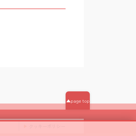
▲page top
針
クッキーポリシー