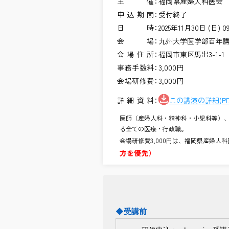
主催
福岡県産婦人科医会
申込期間
受付終了
日時
2025年11月30日 (日) 09
会場
九州大学医学部百年
会場住所
福岡市東区馬出3-1-1
事務手数料
3,000円
会場研修費
3,000円
詳細資料
この講演の詳細(P
医師（産婦人科・精神科・小児科等）
る全ての医療・行政職。
会場研修費3,000円は、福岡県産婦
方を優先）
◆受講前