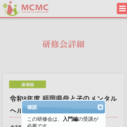
研修会詳細
基礎編
令和8年度 福岡県母と子のメンタル
確認
ヘルスケア研修会（基礎編）
この研修会は、
入門編
の受講が
必要です。
主催