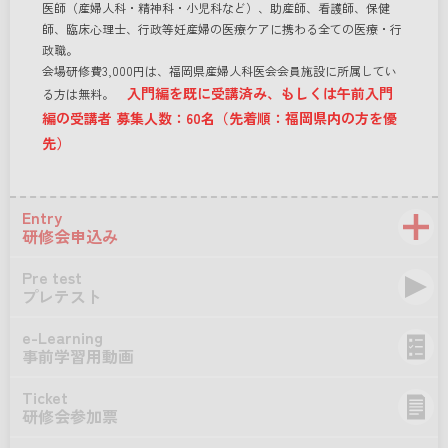
医師（産婦人科・精神科・小児科など）、助産師、看護師、保健
師、臨床心理士、行政等妊産婦の医療ケアに携わる全ての医療・行
政職。
会場研修費3,000円は、福岡県産婦人科医会会員施設に所属してい
入門編を既に受講済み、もしくは午前入門
る方は無料。
編の受講者 募集人数：60名（先着順：福岡県内の方を優
先）
Entry
研修会申込み
Pre test
プレテスト
e-Learning
事前学習用動画
Ticket
研修会参加票