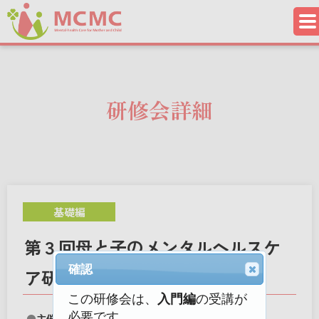
研修会詳細
基礎編
第３回母と子のメンタルヘルスケ
確認
ア研修会「基礎編」
この研修会は、
入門編
の受講が
必要です。
主催