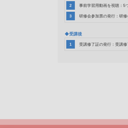
事前学習用動画を視聴：5
研修会参加票の発行：研修
◆受講後
受講修了証の発行：受講修