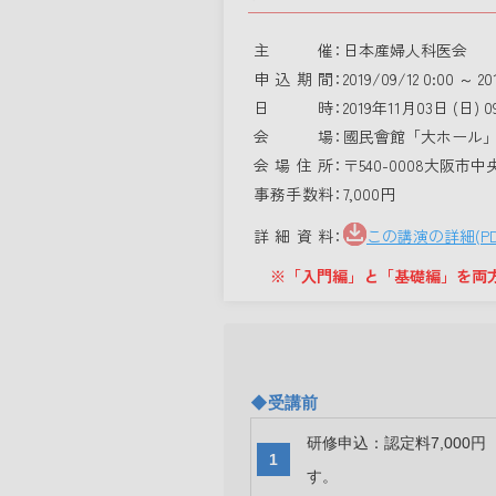
主催
日本産婦人科医会
申込期間
2019/09/12 0:00 ～ 20
日時
2019年11月03日 (日) 09
会場
國民會館「大ホール」 
会場住所
〒540-0008大阪市
事務手数料
7,000円
詳細資料
この講演の詳細(P
※「入門編」と「基礎編」を両
◆受講前
研修申込：認定料7,000円
す。