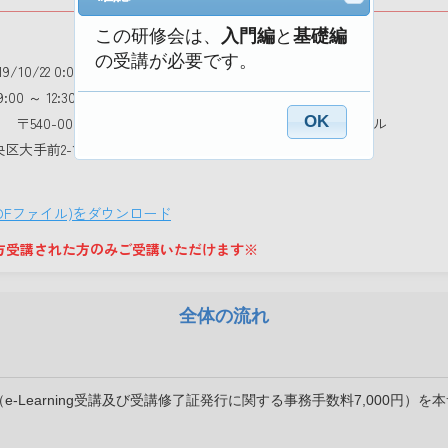
この研修会は、
入門編
と
基礎編
の受講が必要です。
19/10/22 0:00
:00 ～ 12:30
OK
〒540-0008大阪市中央区大手前2-1-2 國民會館住友生命ビル
中央区大手前2-1-2 國民會館住友生命ビル
DFファイル)をダウンロード
方受講された方のみご受講いただけます※
全体の流れ
（e-Learning受講及び受講修了証発行に関する事務手数料7,000円