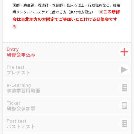
医師・助産師・看護師・保健師・臨床心理士・行政職員など、妊産
※この研修
婦メンタルヘルスケアに携わる方（東北地方限定）
会は東北地方の方限定でご受講いただけける研修会です
※
Entry
研修会申込み
Pre test
プレテスト
e-Learning
事前学習用動画
Ticket
研修会参加票
Post test
ポストテスト